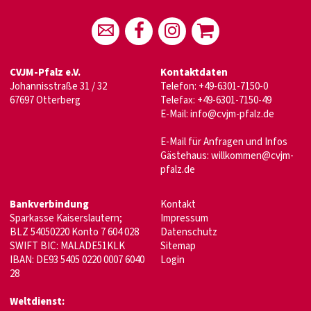
CVJM-Pfalz e.V.
Kontaktdaten
Johannisstraße 31 / 32
Telefon: +49-6301-7150-0
67697 Otterberg
Telefax: +49-6301-7150-49
E-Mail: info@cvjm-pfalz.de
E-Mail für Anfragen und Infos
Gästehaus: willkommen@cvjm-
pfalz.de
Bankverbindung
Kontakt
Sparkasse Kaiserslautern;
Impressum
BLZ 54050220 Konto 7 604 028
Datenschutz
SWIFT BIC: MALADE51KLK
Sitemap
IBAN: DE93 5405 0220 0007 6040
Login
28
Weltdienst: