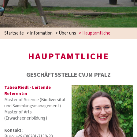
Startseite
>
Information
>
Über uns
>
Hauptamtliche
HAUPTAMTLICHE
GESCHÄFTSSTELLE CVJM PFALZ
Tabea Riedl - Leitende
Referentin
Master of Science (Biodiversität
und Sammlungsmanagement)
Master of Arts
(Erwachsenenbildung)
Kontakt:
Büro: +49 (0)6301-7150-20