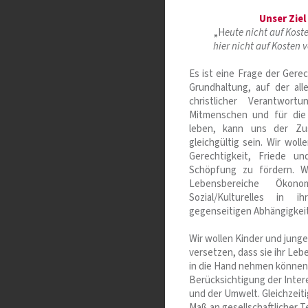
Unser Ziel
„H
eute nicht auf Kos
hier nicht auf Kosten 
Es ist eine Frage der Gere
Grundhaltung, auf der all
christlicher Verantwor
Mitmenschen und für die
leben, kann uns der Zu
gleichgültig sein. Wir woll
Gerechtigkeit, Friede u
Schöpfung zu fördern. Wi
Lebensbereiche Ökon
Sozial/Kulturelles in 
gegenseitigen Abhängigkei
Wir wollen Kinder und jung
versetzen, dass sie ihr Leb
in die Hand nehmen können
Berücksichtigung der Inte
und der Umwelt. Gleichzeiti
Maß an gesellschaftlicher T