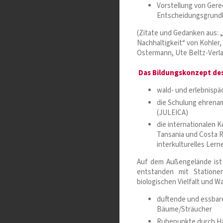
Vorstellung von Gerec
Entscheidungsgrund
(Zitate und Gedanken aus: „D
Nachhaltigkeit“ von Kohler
Ostermann, Ute Beltz-Verla
Das Bildungskonzept des
wald- und erlebnisp
die Schulung ehrenam
(JULEICA)
die internationalen 
Tansania und Costa R
interkulturelles Ler
Auf dem Außengelände ist 
entstanden mit Station
biologischen Vielfalt und W
duftende und essbar
Bäume/Sträucher
Ruhepunkte durch H