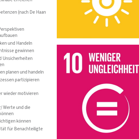
petenzen (nach De Haan
Perspektiven
 aufbauen
ken und Handeln
enntnisse gewinnen
d Unsicherheiten
en
en planen und handeln
essen partizipieren
r wieder motivieren
r/ Werte und die
 können
sichtigen können
tät für Benachteiligte