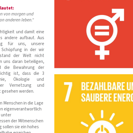
 lautet:
ten von morgen und
von anderen leben.“
chtigkeit und damit eine
es andere aufbaut. Aus
tung für uns, unsere
 Schöpfung in der wir
stand der Welt nicht
en uns daran beteiligen,
nd die Bewahrung der
chtig ist, dass die 3
omie, Ökologie und
ihrer Vernetzung und
t gesehen werden.
en Menschen in die Lage
en eigenverantwortlich
 unter
ressen der Mitmenschen
g sollen sie ein hohes
eilhabe erreichen