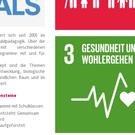
rt sich seit 2005 im
aldpädagogik. Über die
it verschiedenen
rogramme mit und für
zept sind die Themen
ntwicklung, biologische
 ländlichen Raum und im
ert.
ensteine
ramme mit Schulklassen
entsteht: Gemeinsam
ird
raufgeforstet.