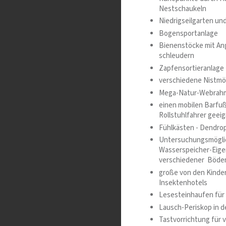
Nestschaukeln
Niedrigseilgarten un
Bogensportanlage
Bienenstöcke mit An
schleudern
Zapfensortieranlage
verschiedene Nistmö
Mega-Natur-Webrah
einen mobilen Barfuß
Rollstuhlfahrer geei
Fühlkästen - Dendro
Untersuchungsmöglic
Wasserspeicher-Eige
verschiedener Böde
große von den Kinder
Insektenhotels
Lesesteinhaufen für
Lausch-Periskop in 
Tastvorrichtung für 