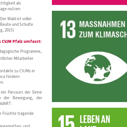
htigkeit als
lage nutzen
er Wald ist voller
, Beate und Schulte
g, 2015)
 CVJM Pfalz umfasst:
ädagogische Programme,
tlicher Mitarbeiter
Kontakte zu CVJMs in
ica fördern
nen.
ein Parcours der Sinne
en der Bewegung, der
aldART:
e Früchte tragende
ängematten- und