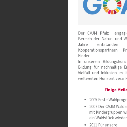
Der CVJM Pfalz engagie
Bereich der Natur- und W
Jahre entstanden m
Kooperationspartnern P
Kinder.
In unserem Bildungskon
Bildung für nachhaltige E
Vielfalt und Inklusion im
weltweiten Horizont verank
Einige Meil
2005 Erste Waldprog
2007 Der CVJM Wald 
mit Kindergruppen w
ein Waldstück wiede
2011 Für unsere