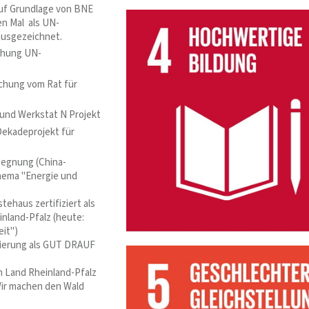
uf Grundlage von BNE
n Mal als UN-
ausgezeichnet.
chung UN-
chung vom Rat für
und Werkstat N Projekt
Dekadeprojekt für
gegnung (China-
hema "Energie und
ehaus zertifiziert als
inland-Pfalz (heute:
eit")
zierung als GUT DRAUF
 Land Rheinland-Pfalz
Wir machen den Wald