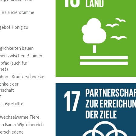
d Balancierstämme
gebot Honig zu
glichkeiten bauen
men zwischen Bäumen
pfad (auch für
gnet)
phon - Kräuterschnecke
hkeit der
nschaft
n
 ausgefüllte
 wechselwarme Tiere
den Baum-Wipfelbereich
verschiedene