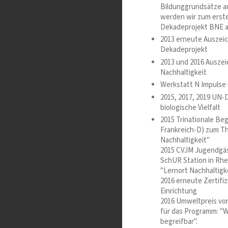
Bildunggrundsätze a
werden wir zum erste
Dekadeprojekt BNE 
2013 erneute Auszei
Dekadeprojekt
2013 und 2016 Auszei
Nachhaltigkeit
Werkstatt N Impulse 
2015, 2017, 2019 UN-
biologische Vielfalt
2015 Trinationale Be
Frankreich-D) zum T
Nachhaltigkeit"
2015 CVJM Jugendgäst
SchUR Station in Rhe
"Lernort Nachhaltigk
2016 erneute Zertifi
Einrichtung
2016 Umweltpreis von
für das Programm: "
begreifbar".