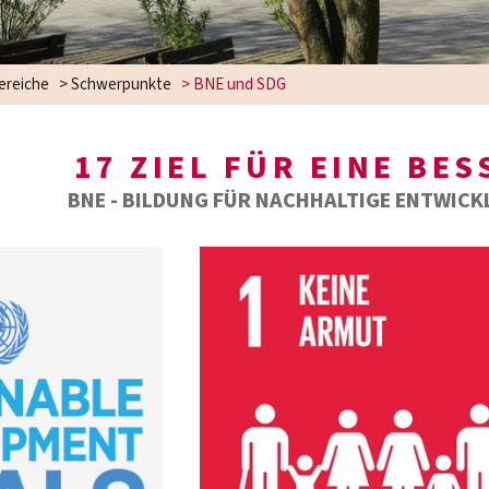
ereiche
>
Schwerpunkte
>
BNE und SDG
17 ZIEL FÜR EINE BE
BNE - BILDUNG FÜR NACHHALTIGE ENTWICK