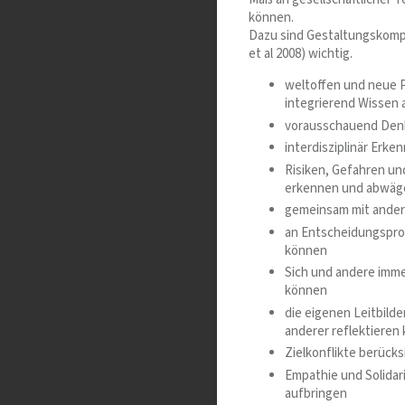
können.
Dazu sind Gestaltungskom
et al 2008) wichtig.
weltoffen und neue 
integrierend Wissen
vorausschauend Den
interdisziplinär Erk
Risiken, Gefahren un
erkennen und abwäg
gemeinsam mit ander
an Entscheidungsproz
können
Sich und andere imme
können
die eigenen Leitbilde
anderer reflektieren
Zielkonflikte berück
Empathie und Solidari
aufbringen