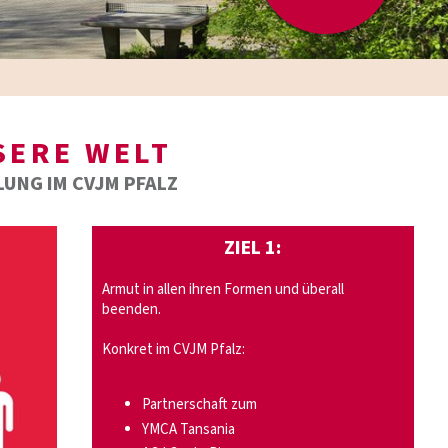
SSERE WELT
LUNG IM CVJM PFALZ
ZIEL 1:
Armut in allen ihren Formen und überall
beenden.
Konkret im CVJM Pfalz:
Partnerschaft zum
YMCA Tansania